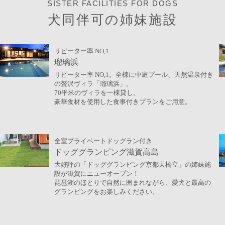
SISTER FACILITIES FOR DOGS
犬同伴可の姉妹施設
リピーター率 NO,1
瑠璃浜
リピーター率 NO,1。全棟に中庭プール、天然温泉付き
の贅沢ヴィラ「瑠璃浜」。
70平米のヴィラを一棟貸し。
豪華食材を使用した食事付きプランをご用意。
全室プライベートドッグラン付き
ドッググランピング滋賀高島
大好評の「ドッググランピング京都天橋立」の姉妹施
設が滋賀にニューオープン！
琵琶湖のほとりで自然に囲まれながら、愛犬と最高の
グランピングをお楽しみください。