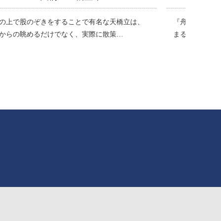
舟屋』と呼ばれる建屋が海に沿って軒を連ね、
120年以上の
るで海に浮かんでいるかのように見え…
スタルジック