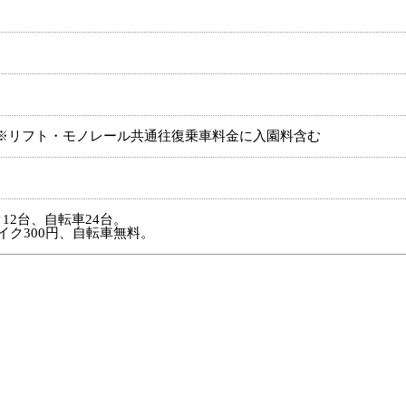
円 ※リフト・モノレール共通往復乗車料金に入園料含む
12台、自転車24台。
イク300円、自転車無料。