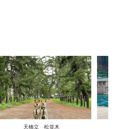
伊根の舟屋
舞