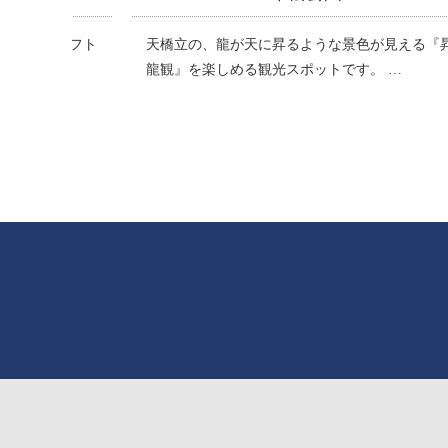
色が見える『昇
京都府で唯一『日本の滝百選』に選ばれた金引
。 …
滝は、高さ約40メートル、幅約20メ…