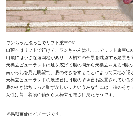
ワンちゃん抱っこでリフト乗車OK
山頂へはリフトで行けて、ワンちゃんは抱っこでリフト乗車O
山頂には小さな遊園地があり、天橋立の全景を眺望する絶景を
天橋立ビューランドは足を広げて股の間から天橋立を見る“股の
南から北を見た眺望で、股のぞきをすることによって天地が逆
天橋立ビューランドの展望台には股のぞき台も設置されている
股のぞきはちょっと恥ずかしい…というあなたには「袖のぞき
女性は昔、着物の袖から天橋立を逆さに見たそうです。
※掲載画像はイメージです。