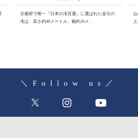
の
山の上で股のぞきをすることで有名な天橋立は、
『
上からの眺めるだけでなく、実際に散策…
ま
＼Follow us／